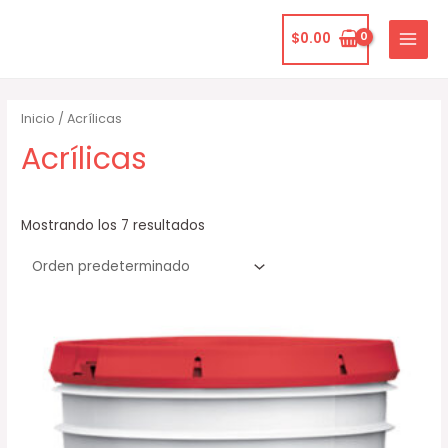
Ir
MAIN
al
$
0.00
MENU
contenido
Inicio
/ Acrílicas
Acrílicas
Mostrando los 7 resultados