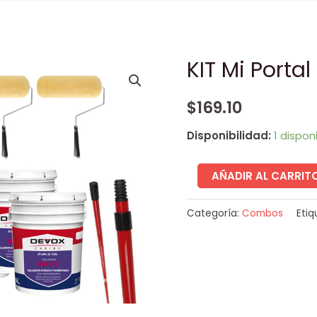
KIT Mi Porta
KIT
Mi
$
169.10
Portal
MATE
Disponibilidad:
1 dispon
Profesional
cantidad
AÑADIR AL CARRIT
Categoría:
Combos
Etiq