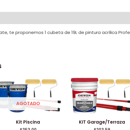
al
e, te proponemos 1 cubeta de 19L de pintura acrílica Profesio
s
AGOTADO
Kit Piscina
KIT Garage/Terraza
$
353.00
$
203.59