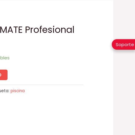
l MATE Profesional
Soporte
ibles
O
ueta:
piscina