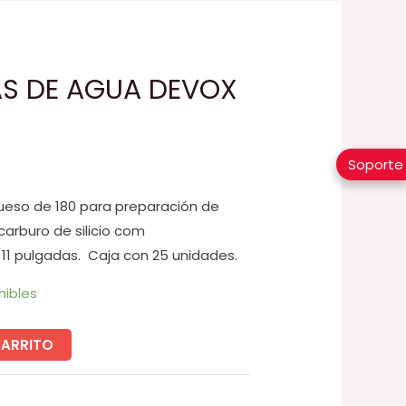
AS DE AGUA DEVOX
Soporte
rueso de 180 para preparación de
carburo de silicio com
11 pulgadas. Caja con 25 unidades.
nibles
CARRITO