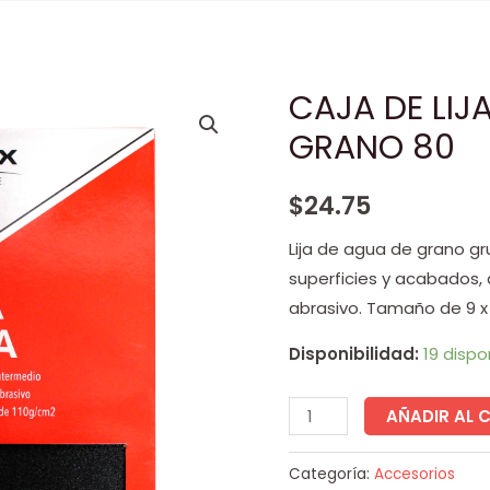
CAJA DE LIJ
CAJA
DE
GRANO 80
LIJAS
DE
$
24.75
AGUA
Lija de agua de grano g
DEVOX
superficies y acabados, 
GRANO
abrasivo.
Tamaño de 9 x 
80
cantidad
Disponibilidad:
19 dispo
AÑADIR AL 
Categoría:
Accesorios