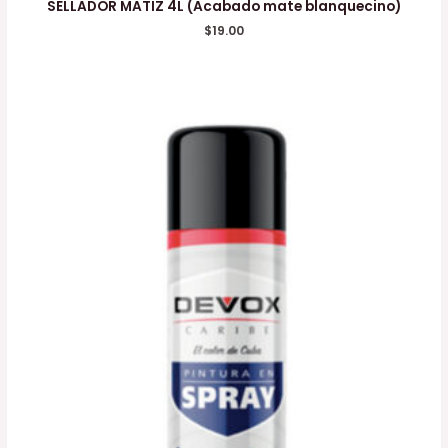
SELLADOR MATIZ 4L (Acabado mate blanquecino)
$
19.00
Rango
de
precios:
desde
$5.60
hasta
$6.90