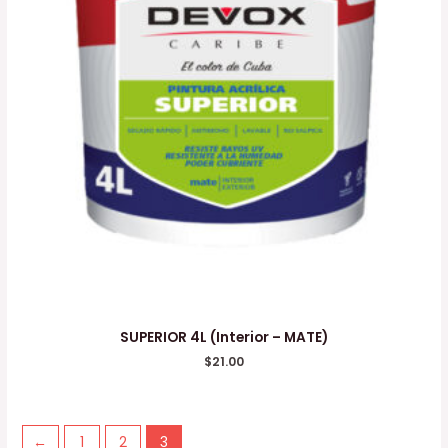
SUPERIOR 4L (Interior – MATE)
$
21.00
←
1
2
3