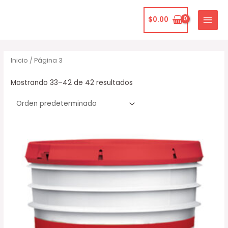
Ir
MAIN
al
$
0.00
MENU
contenido
Inicio
/ Página 3
Mostrando 33–42 de 42 resultados