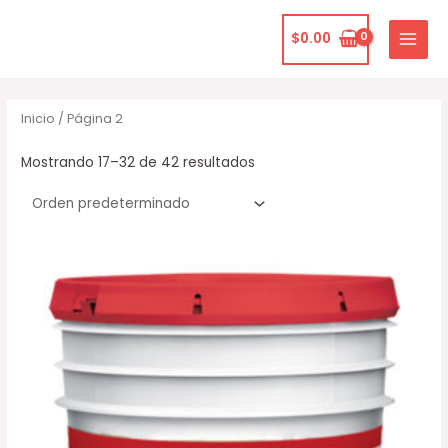
Ir
MAIN
al
$
0.00
MENU
contenido
Inicio
/ Página 2
Mostrando 17–32 de 42 resultados